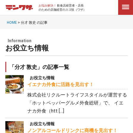
お悩み解決！
飲食店経営者・店長
のための店舗経営のスゴ技（ワザ）
HOME
>
分才 敦史 の記事
Information
お役立ち情報
「分才 敦史」の記事一覧
お役立ち情報
イエナカ外食に活路を見出す！
株式会社リクルートライフスタイルが運営する
「ホットペッパーグルメ外食総研」で、 イエ
ナカ外食（htt […]
お役立ち情報
ノンアルコールドリンクに商機を見出す！