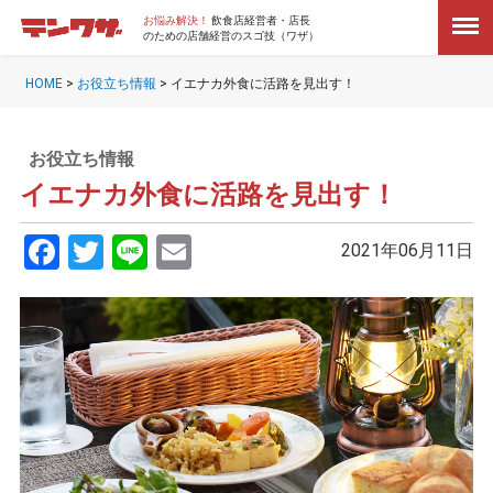
お悩み解決！
飲食店経営者・店長
のための店舗経営のスゴ技（ワザ）
HOME
>
お役立ち情報
>
イエナカ外食に活路を見出す！
お役立ち情報
イエナカ外食に活路を見出す！
Facebook
Twitter
Line
Email
2021年06月11日