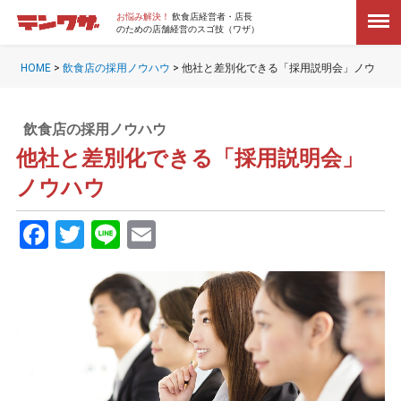
お悩み解決！
飲食店経営者・店長
のための店舗経営のスゴ技（ワザ）
HOME
>
飲食店の採用ノウハウ
>
他社と差別化できる「採用説明会」ノウ
ハウ
飲食店の採用ノウハウ
他社と差別化できる「採用説明会」
ノウハウ
Facebook
Twitter
Line
Email