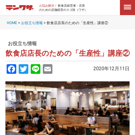
お悩み解決！
飲食店経営者・店長
のための店舗経営のスゴ技（ワザ）
HOME
>
お役立ち情報
>
飲食店店長のための「生産性」講座②
お役立ち情報
飲食店店長のための「生産性」講座②
Facebook
Twitter
Line
Email
2020年12月11日